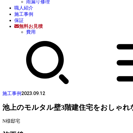
雨漏り修理
職人紹介
施工事例
保証
無料お見積
費用
2023.09.12
施工事例
池上のモルタル壁3階建住宅をおしゃれ
N様邸宅