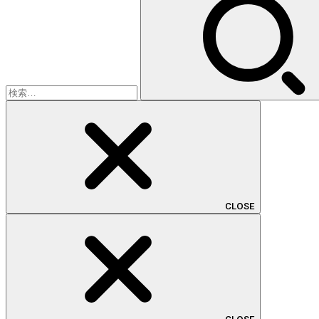
索:
CLOSE