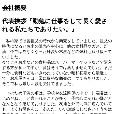
会社概要
代表挨拶『勤勉に仕事をして長く愛さ
れる私たちでありたい。』
私の家では曾祖父の時代から商売をしていました。祖父の
時代になるとお米の販売を中心に、他の食料品やガス、灯
油、今では見なくなった練炭や木炭などの燃料も取り扱って
いました。
今でこそお米などの食料品はスーパーマーケットなどで購入
する方が多いですが、昔はそうではありませんでした。まだ
十分に食料などもいきわたっていない昭和初期から最近ま
で、お米屋さんは非常に厳格な商売の一つでもありました。
そこで私も厳しい躾を受けてきました。
そのため子供の頃は、学校や友達関係の中で「川端君はま
じめだね。」と言われることが多く、子供心にそれが嫌だと
なんとなく感じておりました。友達と外で元気に遊んでいて
も、よくお母さんに「あんた、いい加減にしなさい！うちは