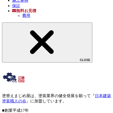
施工事例
保証
無料お見積
費用
CLOSE
塗替えまじめ屋は、塗装業界の健全発展を願って『
日本建築
塗装職人の会
』に加盟しています。
■創業平成17年