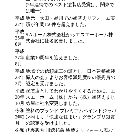
(2年連続でのベスト塗装店受賞は、関東で
は唯一)
平成
地元、大田・品川での塗替えリフォーム実
22年
績が年間150件を超えました。
平成
SＡホーム株式会社からエスエーホーム株
25年
式会社に社名変更しました。
8月
平成
27年
創業10周年を迎えました。
8月
平成
地域での信頼施工の証とし「日本建築塗装
28年
職人の会」よりお客様満足度No.1優秀賞の
2月
認定を受けました。
平成
塗装店としてわかりやすくするために、エ
30年
スエーホーム（株）から（株）塗替えまじ
10月
め屋に社名変更しました。
令和
塗料のブランド プレミアムペイントジャパ
2年2
ン㈱より「快適な住まい」グランプリ銀賞
月
の認定を受けました。
令和
代表親方 川端邦義 塗替えリフォーム歴27