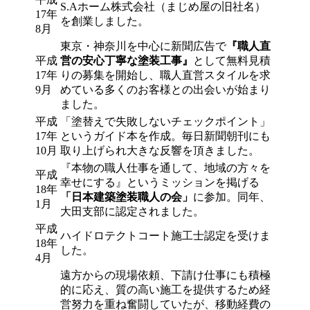
S.Aホーム株式会社（まじめ屋の旧社名）
17年
を創業しました。
8月
東京・神奈川を中心に新聞広告で
『職人直
平成
営の安心丁寧な塗装工事』
として無料見積
17年
りの募集を開始し、職人直営スタイルを求
9月
めている多くのお客様との出会いが始まり
ました。
平成
「塗替えで失敗しないチェックポイント」
17年
というガイド本を作成。毎日新聞朝刊にも
10月
取り上げられ大きな反響を頂きました。
『本物の職人仕事を通して、地域の方々を
平成
幸せにする』というミッションを掲げる
18年
「日本建築塗装職人の会」
に参加。同年、
1月
大田支部に認定されました。
平成
ハイドロテクトコート施工士認定を受けま
18年
した。
4月
遠方からの現場依頼、下請け仕事にも積極
的に応え、質の高い施工を提供するため経
営努力を重ね奮闘していたが、移動経費の