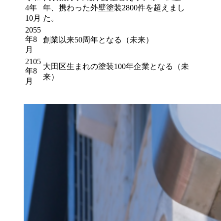
4年
年、携わった外壁塗装2800件を超えまし
10月
た。
2055
年8
創業以来50周年となる（未来）
月
2105
大田区生まれの塗装100年企業となる（未
年8
来）
月