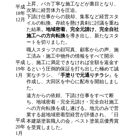
上昇、バカ丁寧な施工などが裏目となり、
平成
次第に経営体力を圧迫。
18年
下請け仕事からの脱却、集客など経営スタ
12月
イルの転換、存続を懸け真剣に討議を重ね
た結果
、地域密着、完全元請け、完全自社
施工への方向転換
を導き出し、新たなスタ
ートを切りました。
職人スタッフの顔写真、顧客からの声、施
工済み・施工中物件の情報をすべて開示
平成
し、施工に満足できなければ全額を返金す
19年
るという圧倒的保証を打ち出した極めて誠
1月
実なチラシ、『
手塗りで元通りチラシ
』を
作成し、大田区を中心に配布を開始しまし
た。
遠方からの依頼、下請け仕事をすべて断
ち、地域密着・完全元請け・完全自社施工
への方向転換を成し遂げる。地元のみで営
業する超地域密着型経営が評価され、「日
平成
本建築塗装職人の会」ベスト塗装店優秀賞
20年
を受賞しました。
1月