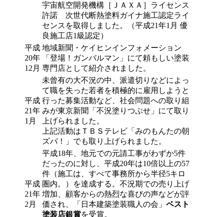
宇宙航空開発機構［ＪＡＸＡ］ライセンス
許諾 次世代断熱塗料ガイナ施工認定ライ
センスを取得しました。（平成21年1月 優
良施工店1級認定）
平成
地域新聞・ケイヒンインフォメーション
20年
「登場！ガンバルマン」にて頼もしい塗装
12月
専門店として紹介されました。
未曾有の大不況の中、派遣切りなどによっ
て職を失った若者を積極的に雇用しようと
平成
行った募集活動など、社会問題への取り組
21年
みが東京新聞「不況塗りつぶせ」にて取り
1月
上げられました。
上記活動はＴＢＳテレビ「みのもんたの朝
ズバ！」でも取り上げられました。
平成18年、地元での元請工事がわずか5件
だったのに対し、平成20年は10倍以上の57
件（施工は、すべて事務所から半径5キロ
平成
圏内。）を達成する。不況期での売り上げ
21年
増加、顧客からの熱烈な喜びの声などが評
2月
価され、「日本建築塗装職人の会」
ベスト
塗装店銀賞
を受賞。